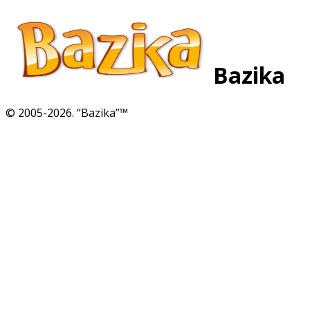
Bazika
© 2005-
2026
. “Bazika”™